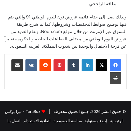
بطاقة الراجحي.
وبذلك نصل إلى ختام قائمة عروض نون لليوم الوطني 91 والتي يتم
فيها توضيح ضوابط التخفيضات وشروطها. كما تم شرح طريقة
التسوق عبر الإنترنت من خلال موقع Noon.com. وتقام العديد من
عروض اليوم الوطني من مختلف القطاعات الخاصة والحكومية تعبيراً
عن فرحة الاحتفال والوحدة بين شعوب المملكة. العربيه السعوديه.
لينكدإن
بينتيريست
مشاركة عبر البريد
طباعة
© حقوق النشر 2026، جميع الحقوق محفوظة |
TeraBox - تيرا بوكس
الرئيسية
إخلاء مسؤولية
سياسة الخصوصية
اتفاقية الاستخدام
اتصل بنا