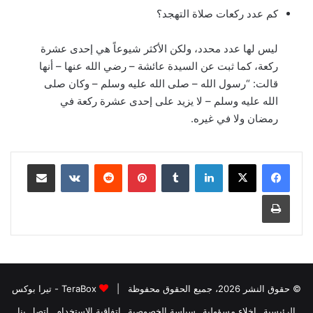
كم عدد ركعات صلاة التهجد؟
ليس لها عدد محدد، ولكن الأكثر شيوعاً هي إحدى عشرة
ركعة، كما ثبت عن السيدة عائشة – رضي الله عنها – أنها
قالت: “رسول الله – صلى الله عليه وسلم – وكان صلى
الله عليه وسلم – لا يزيد على إحدى عشرة ركعة في
رمضان ولا في غيره.
لينكدإن
بينتيريست
مشاركة عبر البريد
طباعة
© حقوق النشر 2026، جميع الحقوق محفوظة |
TeraBox - تيرا بوكس
الرئيسية
إخلاء مسؤولية
سياسة الخصوصية
اتفاقية الاستخدام
اتصل بنا