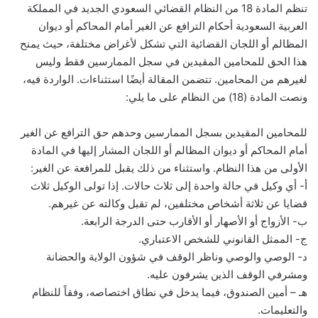
تنظم المادة 18 من النظام القضائي السعودي الجديد في المملكة
العربية السعودية أحكام الترافع عن الغير أمام المحاكم أو ديوان
المظالم أو اللجان القضائية التي تشكل لأغراض مختلفة، حيث يمنح
هذا الحق للمحامين المقيدين في سجل الممارسين فقط وليس
لغيرهم من المحامين. تتضمن المقالة أيضًا استثناءات. الواردة فيه،
ونصت المادة (18) من النظام على ما يلي:
للمحامين المقيدين بسجل الممارسين وحدهم حق الترافع عن الغير
أمام المحاكم أو ديوان المظالم أو اللجان المشار إليها في المادة
الأولى من هذا النظام. واستثناء من ذلك يقبل للمرافعة عن الغير:
أ- أي وكيل في حالة واحدة إلى ثلاث حالات. إذا تولى الوكيل ثلاث
قضايا عن ثلاثة أشخاص مختلفين، لم تقبل وكالته عن غيرهم.
ب- الأزواج أو الأصهار أو الأقارب حتى الدرجة الرابعة.
ج- الممثل القانوني للشخص الاعتباري.
د- الوصي والوصي وناظر الوقف في شؤون الولاية والحضانة
ومشرفي الوقف الذين يشرفون عليه.
هـ – أمين الصندوق، فيما يدخل في نطاق اختصاصه، وفقاً للنظام
والتعليمات.