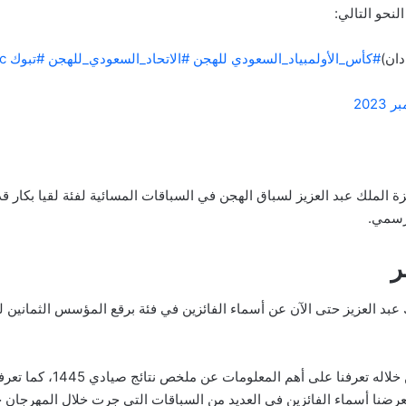
لنحو التالي:
دان)
#كأس_الأولمبياد_السعودي للهجن
#الاتحاد_السعودي_للهجن
#تبوك
c
ائزة الملك عبد العزيز لسباق الهجن في السباقات المسائية لفئة لقيا بكا
لرسمي.
ر
 عبد العزيز حتى الآن عن أسماء الفائزين في فئة برقع المؤسس الثمانين ل
وهنا نكون قد وصلنا إلى خاتم
رضنا أسماء الفائزين في العديد من السباقات التي جرت خلال المهرجان حت