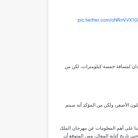
pic.twitter.com/oNRnVVX1G
ر قدان لمسافة خمسة كيلومترات، لكن من
لون الأصفر، ولكن من المؤكد أنه سيتم
ة المقال. ومن خلاله تعرفنا على أهم المعلومات عن ملخص نتائج صيادي 1445، كما تعرفنا على أهم المعلومات عن مهرجان الملك
ى تاريخ كتابة المقال، ومن المتوقع أن