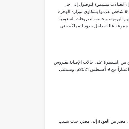
جراء اتصالات مستمرة للوصول إلى حل
للمصريين العالقين داخل حدود المملكة، حيث ارتفع عدد المصريين العالقين في المملكة العربية السعودية يصل إلى 900 شخص تقدموا بشكاوى لوزارة الهجرة
هم اليومية، وبحسب تصريحات السعودية
ي مجموعة عالقة داخل حدود المملكة حتى
كن من السيطرة على حالات الإصابة بفيروس
كورونا، إذ يشترط تناول الجرعة الثانية من لقاح فيروس كورونا حتى تتمكن من السفر خارج المملكة العربية السعودية اعتباراً من 9 أغسطس 2021م، ويستثنى
دية عام 2023 لتمكين المواطنين المقيمين داخل مصر من العودة إلى مصر، حيث تسبب