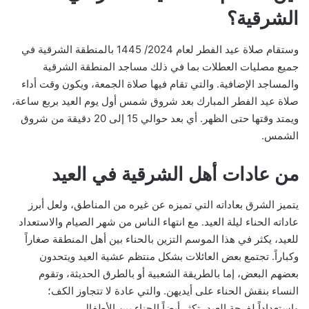
الشرقية؟
وستقام صلاة عيد الفطر لعام 2024/ 1445 بالمنطقة الشرقية في
جميع مصليات العطلات بما في ذلك مساجد المنطقة الشرقية
والمساجد الإضافية. والتي تقام فيها صلاة الجمعة، ويكون وقت أداء
صلاة عيد الفطر المبارك بعد شروق شمس أول يوم العيد بربع ساعة،
ويمتد وقتها حتى الظهر. أي بعد حوالي 15 إلى 20 دقيقة من شروق
الشمس.
من عادات أهل الشرقية في العيد
يتميز الشرق بعاداته التي تميزه عن غيره من المناطق، ولعل أبرز
عاداته الحناء ليلة العيد. مع انتهاء الناس من شهر الصيام والاستعداد
للعيد، يكثر في هذا الموسم التزين بالحناء بين أهل المنطقة صغاراً
وكباراً. تجتمع بعض العائلات بشكل منتظم عشية العيد ويتحدون
بعضهم البعض، إما بالطريقة الشعبية أو بالطرق الحديثة، وتقوم
النساء بنقش الحناء على أيديهن. والتي عادة لا تتجاوز الكف؛
واستعداداً لفرحة العيد، تكثر أيضاً الحناء بين الأطفال.