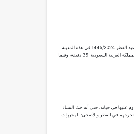
تقع مدينة جدة في منطقة مكة المكرمة على ساحل البحر الأحمر، وتبعد عن مدينة الرياض حوالي 949 كم. تقام صلاة عيد الفطر 1445/2024 في هذه المدينة
عند الساعة 06:23 صباحا، وهذا يعني أنها تقام بعد خمس وثلاثين ساعة من وقت صلاة عيد الفطر في مدينة الرياض بالمملكة العربية السعودية. 35 دقيقة، وفيما
م عليها في حياته، حتى أنه حث النساء
ن نخرجهم في الفطر والأضحى: المحررات