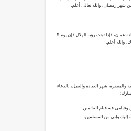
يوم الأحد التاسع والعشرين من رمضان ستتم رؤية هلال شوال وبناء عليه يمكن تحديد موعد عيد الفطر 2024 في سلطنة عمان، فإذا ثبتت رؤية الهلال فإن يوم 9
المغفرة، شهر العبادة والعمل، بالدعاء
بارك:
وقيامى فيه قيام القائمين.
إليك وإني من المسلمين.