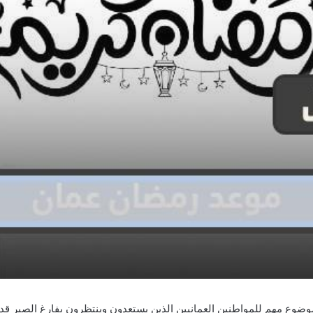
ة عمان هو موضوع مهم للمواطنين العمانيين الذين يستعدون وينتظرون بفارغ الصب