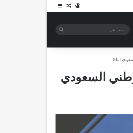
تسجيل الدخول
مقال عشوائي
إضافة عمود جانبي
بحث
عن
ودي الـ91
لوطني السعودي