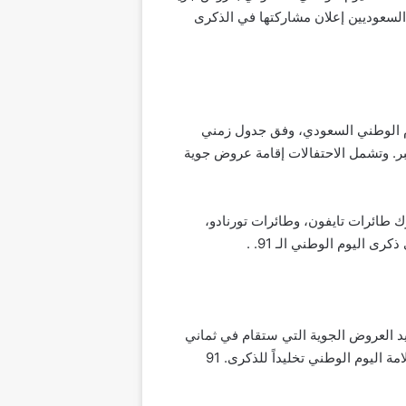
السعوديين إعلان مشاركتها في الذكرى
لسعودية، في احتفالات اليوم الوطني السعودي، وفق جدول زمني
 الجوية التي ستنظم في ثماني مدن سعودية، أولها في مدينة جدة يوم الاثنين المقبل 20 سبتمبر. وتشمل الاحتفالات إقامة عروض جوية
 طائرات تايفون، وطائرات تورنادو،
ملكة العربية السعودية، أعلنت مواعيد العروض الجوية التي ستقام في ثماني
مدن سعودية في أوقات مختلفة عن بعضها البعض، يشارك فيها المواطنون وسيرى سكان المملكة العربية السعودية علامة اليوم الوطني تخليداً للذكرى. 91