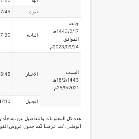
تبوك
17:45 مساء
جمعة
1443/2/17هـ
الباحة
17:30 مساء
الموافق
2023/09/24م
السبت
الاخبار
16:45 مساء
18/2/1443هـ
25/9/2021م
الجبيل
17:10 مساءً
الوطني. كما عرضنا لكم جدول عروض القوات ا