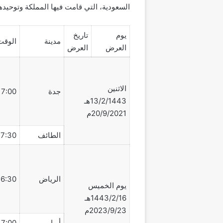
السعودية، التي قامت فيها المملكة وتوحيده
يوم
تاريخ
مدينة
الوقت
العرض
العرض
الاثنين
جدة
17:00 مساء
13/2/1443هـ
20/9/2021م
الطائف
17:30 مساء
الرياض
16:30 مساء
يوم الخميس
1443/2/16هـ
2023/9/23م
أبها
17:00 مساء