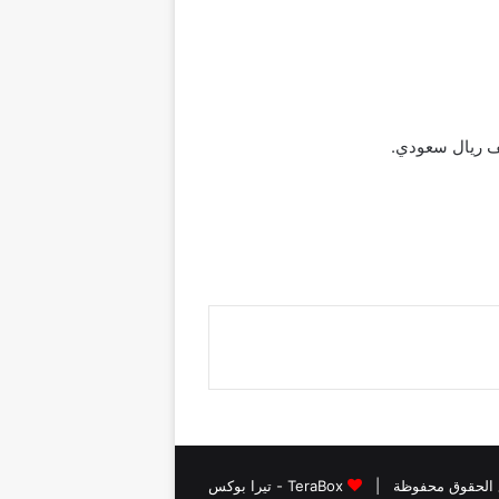
TeraBox - تيرا بوكس