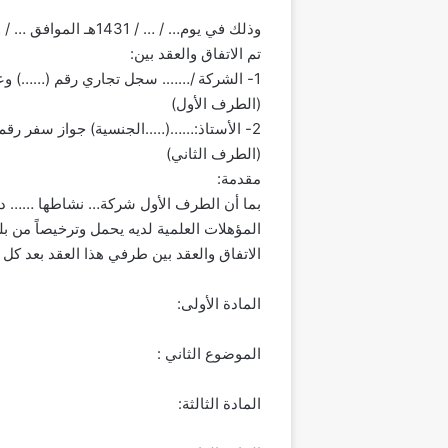
وذلك في يوم… / … / 1431هـ الموافق … / … / 2010م
تم الاتفاق والعقد بين:
1- الشركة /……. سجل تجاري رقم (……) وعنوانه : …… ص.ب…….الرمز….. ويمثله في توقيع هذا العقد السيد /…… ويشار إليه فيما بعد بـ (صاحب العمل).
(الطرف الأول)
2- الأستاذ:……(…..الجنسية) جواز سفر رقم…….- وعنوانه……. ويشار إليه فيما بعد بـ (العامل).
(الطرف الثاني)
مقدمة:
بما أن الطرف الأول شركة… نشاطها …… داخ
المؤهلات العلمية لديه يحمل وترخيصاً من بل
الاتفاق والعقد بين طرفي هذا العقد بعد كل م
المادة الأولى:
الموضوع الثاني :
المادة الثالثة: