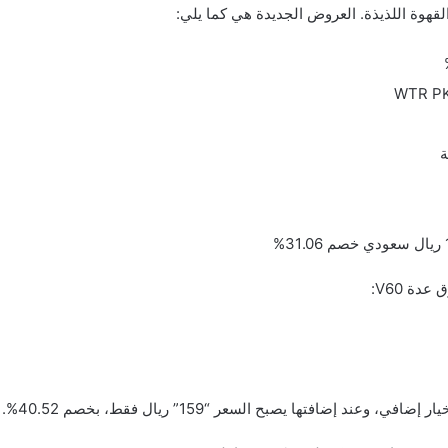
ند إضافتها يصبح السعر “159” ريال فقط، بخصم 40.52%.