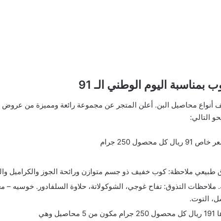
ناسبة اليوم الوطني الـ 91
واع محاصيل البن. أعلن المتجر عن مجموعة رائعة ومميزة من عروض الق
حصول 250 جرام
ذاق طبيعي ملاحظة: كوب خفيف ذو جسم متوازن ورائحة الجوز والكراميل والك
. ملاحظات التذوق: تفاح غوجي، الشوكولاتة، حلاوة السلفادور. خوسيه – 
سل، التوت.
 وهي