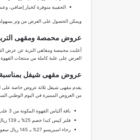
الحقيبة متوفرة كخيار إضافي، وعند إضافتها يصبح السعر “189” ر
ويمكن الحصول على العرض من وتر بسهولة م
عروض محمصة ومقهى التربة لل
العرض على علبة كاملة من منتجات القهوة مكونة من مكونة من 3 أكياس من النوع الك
عروض مقهى شيفل بمناسبة ال
من العروض المميزة في اليوم الوطني السع
باقة أكياس القهوة المكونة من 3 علب و3 ثقافات مختلفة بسعر 91 ريال سعودي.
فلتر كيس كندا خصم 25% بـ 139 ريال سعودي.
رخاء اسبريسو 27% بـ 145 ريال سعودي.