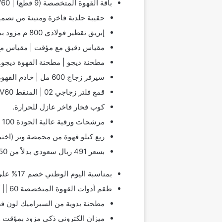
باقة القهوة المتخصصة (9 قطع) | V60 وهو عبارة عن 9 قطع ويتكون مما يلي:
حقيبة جلدية فاخرة ومتينة من تصمي
إبريق تقطير فولاذي 800 م مزود بميزان حرارة | سرقة غلاية.
مقياس دقيق مع مؤقت | مقياس مع
مطحنة ديجو | مطحنة القهوة ديجو.
سيرفر زجاج 600 مل | خادم القهوة.
قمع فلتر زجاجي 02 | المنقط V60.
كوب فخار فاخر عازل للحرارة.
مرشحات ورقية عالية الجودة 100 | ورق الترشيح.
ربع كيلو قهوة من محمصة وتر (اختي
بسعر 491 ريال سعودي بدلاً من 750 ريال سعودي.
بمناسبة اليوم الوطني خصم 17% على المنتجات والمحصولات، رمز الخصم “KSA”.
طقم أدوات القهوة المتخصصة 60 || أدوات V60:
مطحنة يدوية من السيراميك لون فض
ميزان الكتروني ذكي مزود بمؤقت و5 برامج لحساب الوزن – رابط المنتج 