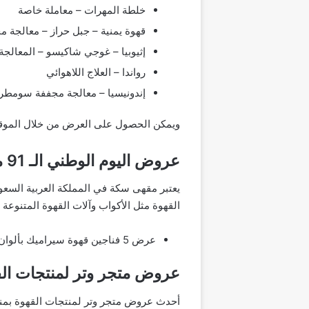
خلطة المهرات – معاملة خاصة
قهوة يمنية – جبل حراز – معالجة م
إثيوبيا – غوجي شاكيسو – المعالجة
رواندا – العلاج اللاهوائي
إندونيسيا – معالجة مجففة سومطر
ويمكن الحصول على العرض من خلال الموقع
عروض اليوم الوطني الـ 91 من مقهى سكة
يعتبر مقهى سكة في المملكة العربية الس
القهوة مثل الأكواب وآلات القهوة المتنوعة و
عرض 5 فناجين قهوة سيراميك بألوان مختلفة + كيس قهوة 250 جرام بسعر 91 ريال سعودي.
عروض متجر وتر لمنتجات القه