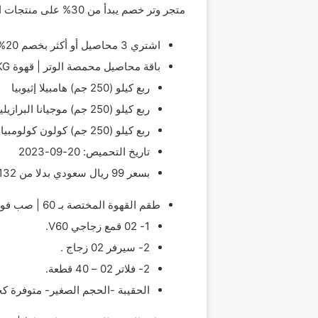
متجر وتر خصم يبدأ من 30% على منتجات القهوة اللذيذة. العروض الجديدة هي كما يلي:
اشتري 3 محاصيل أو أكثر بخصم 20%
باقة محاصيل محمصة الوتر | قهوة WTR PKG
ربع كيلو (250 جم) هامبيلا إثيوبيا
ربع كيلو (250 جم) موجيانا البرازيلية
ربع كيلو (250 جم) كولون كولومبيا
تاريخ التحميص: 20-09-2023
بسعر 99 ريال سعودي بدلا من 132 ريال سعودي خصم 31.06%
طقم القهوة المختصة بـ 60 | صب فوق عدة V60:
1- 02 قمع زجاجي V60.
2- سيرفر 02 زجاج .
2- فلاتر 02 – 40 قطعة.
الحقيبة -الحجم الصغير- متوفرة كخيار إضافي، وع