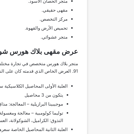
متجر الحصان الأسود.
مقهى حقيقي.
مركز التخصص.
تحميص الأرض والقهوة.
متجر عشوائي.
عرض مقهى بلاك هورس شوب بم
متجر بلاك هورس متخصص في تجارة مختلف أن
91. العرض الخاص الذي قدمته كان على النحو التالي:
العلبة الأولى المحاصيل الكلاسيكية سعر خاص 91 ريال كل م
يتكون من 3 محاصيل
موجيبينا البرازيلية – المعالجة: م
توليما كولومبية – معالجة ومغسولة
التذوق: الكراميل، الشوكولاتة، الع
العلبة الثانية المحاصيل الخاصة سعرها 191 ريال كل محصول 250 جرام مكون من 5 محاصيل