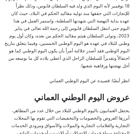
18 نوفمبر لأنه اليوم الذي ولد فيه السلطان قابوس، وذلك نظراً
للإنجازات التي حققها منذ توليه مقاليد الحكم في البلاد، حيث كان
عهده بداية النهضة التي شهدتها السلطنة، واستمر العمل في هذا
اليوم حتى انتقل السلطان قابوس إلى رحمة الله تعالى في يناير
2023، وتولى السلطان هيثم مقاليد الحكم من بعده، وكان أول يوم
وطني للبلاد في عهده هو اليوم الوطني الخمسين، وفيما يتعلق بتاريخ
اليوم الوطني فقد أصدر جلالته أمراً بأن يكون اليوم الوطني كما هو
احتفالاً وتقديراً للسلطان الراحل الذي أعطى بلاده كل ما بوسعه من
أجل نهضتها ورفاهية شعبها.
انظر أيضًا: قصيدة عن اليوم الوطني العماني
عروض اليوم الوطني العماني
يحتفل العمانيون باليوم الوطني للبلاد من خلال عدد من المظاهر،
أبرزها العروض والخصومات والتخفيضات التي تقوم بها المحلات
التجارية والعلامات التجارية والمولات والأسواق ومزودي الخدمات
المختلفة سواء خدمات الاتصالات أو الإنترنت أو خدمات الهاتف