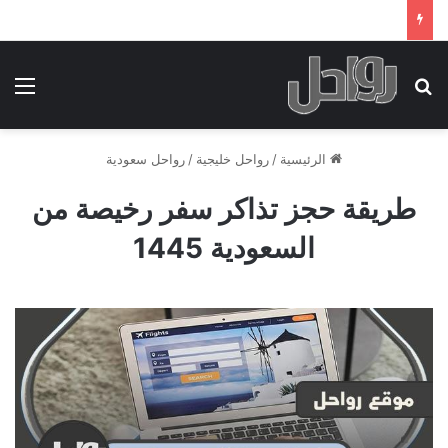
بحث عن
الق
الرئيسية
/
رواحل خليجية
/
رواحل سعودية
طريقة حجز تذاكر سفر رخيصة من
السعودية 1445