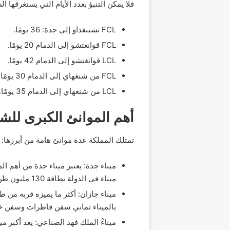
فلا يمكن التنبؤ بعدد الأيام التي يستغرقها
FCL تشينغداو إلى جدة: 36 يومًا.
FCL قوانغتشو إلى الدمام 20 يومًا.
LCL قوانغتشو إلى الدمام 42 يومًا.
FCL من شنغهاي إلى الدمام 30 يومًا.
LCL من شنغهاي إلى الدمام 35 يومًا.
أهم الموانئ الكبرى للش
تمتلك المملكة عدة موانئ هامة من أبرزها:
ميناء في الدولة بطاقة 130 مليون طن كما يستقبل 39 سفينة في الوقت نفسه.
ميناء جازان: أكثر ما يميزه قربه من ط
بالميناء ثماني سفن قاطرات وسفن خ
ميناءْ الملك فهد الصناعي: يعد أكبر م