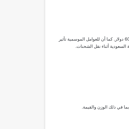
يبلغ متوسط ​​سعر الشحن الجوي من الصين إلى السعودية حوالي 500 دولار، أما بالنسبة للشحن الجوي السريع فهو 600 دولار. كما أن للعوامل الموسمية تأثير
لسعودية أثناء نقل الشحنات.
ما في ذلك الوزن والقيمة.