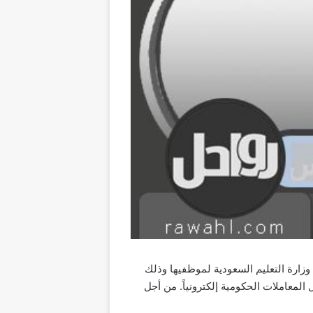
زارة التعليم السعودية لموظفيها وذلك
الإجراءات للمعلمين، في إطار رؤية المملكة 2030 التي تسعى لتحويل المعاملات الحكومية إلكترونياً. من أجل