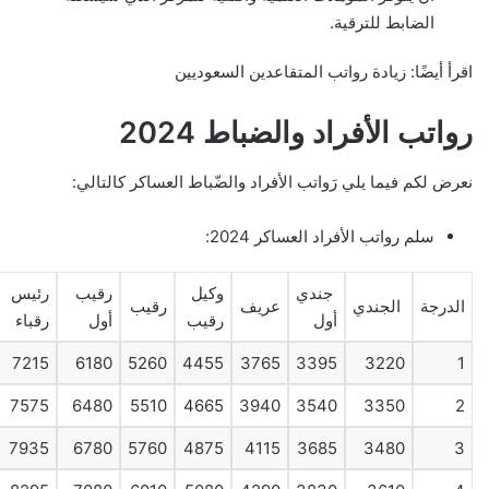
الضابط للترقية.
اقرأ أيضًا: زيادة رواتب المتقاعدين السعوديين
رواتب الأفراد والضباط 2024
نعرض لكم فيما يلي رَواتب الأفراد والضّباط العساكر كالتالي:
سلم رواتب الأفراد العساكر 2024:
جندي
وكيل
رقيب
رئيس
الدرجة
الجندي
عريف
رقيب
أول
رقيب
أول
رقباء
7215
6180
5260
4455
3765
3395
3220
1
7575
6480
5510
4665
3940
3540
3350
2
7935
6780
5760
4875
4115
3685
3480
3