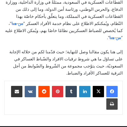
القطاعات العسكرية في السعودية، ممثلةً في وزارة الداخلية، ووزارة
الدفاع، والحرس الوطني، ورئاسة أمن الدولة، وما إلى ذلك من
القطاعات العسكرية في المملكة، وما يتعلّق بأحكام خاصّة بهذا
النّظام، ويُمكنكم الاطلاع على نظام خدمة الأفراد العسكر “
من هنا
“،
كما يُخصص للضباط العسكريين نظامًا خاصًا بهم، ويُمكن الاطلاع عليه
“
من هنا
“.
إلى هنا يكون مقالنا وصل للنهاية؛ حيث قدّمنا لكم من خلاله الإجابة
على تساؤل ما هي شروط ترقيات الافراد والضّباط العساكر في
السعوديّة، حيث يتوّجب مجموعة من الشّروط والضّوابط من أجل
الترقية للعساكر الأفراد والضباط.
لينكدإن
بينتيريست
مشاركة عبر البريد
طباعة