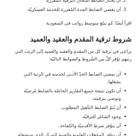
أن يجتاز الضّابط امتحان الترقية المقررة.
أن يقضي الضابط المدة المُقررة للخدمة العسكريّة.
اقرأ أيضًا: كم يبلغ متوسط رواتب في السعودية
شروط ترقية المقدم والعقيد والعميد
يراعى في ترقية كل من المقدم والعقيد والعميد إلى الرتب التي
رتبهم توّفر كلّ من الشّروط والضوابط التاليّة:
أن يمضي الضابط الحدّ الأدنى لخدمته في الرتبة التي
يشغلها.
أن تكون نتيجة جميع التقارير الخاصّة بالضابط مُرضيّة
وتوصي بترقيته.
أن يُتمّ الضابط التأهيل المطلوب.
وجود الشاغر للترقيّة.
أن يتوّفر شرط الأقدميّة والكفاءة .
أن يتوّفر المؤهلات العلمية والفنية للمركز الذي سيشغله