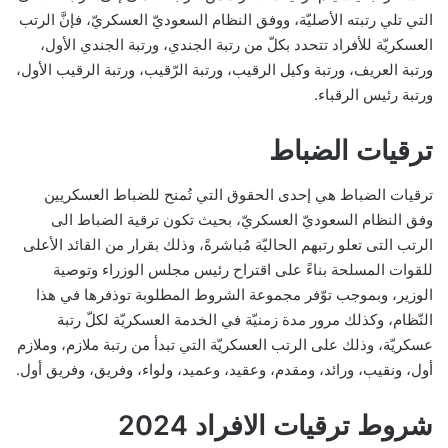
التي تلي رتبته الأصليّة، ووفق النظام السعوديّ العسكريّ، فإنَّ الرتب
العسكريّة للأفراد تتحدد بكلّ من رتبة الجندي، ورتبة الجندي الأول،
ورتبة العريف، ورتبة وكيل الرقيب، ورتبة الرّقيب، ورتبة الرقيب الأول،
ورتبة رئيس الرقباء.
ترقيات الضباط
ترقيات الضباط هي إحدى الحقوق التي تُمنح للضباط العسكريين
وفق النظام السعوديّ العسكريّ، بحيث تكون ترقية الضباط الى
الرتب التى تعلو رتبهم الحاليّة مُباشرةً، وذلك بقرار من القائد الأعلى
للقوات المسلحة بناءً على اقتراح رئيس مجلس الوزراء وتوصية
الوزير، وبموجب توّفر مجموعة الشروط المطلوبة توذفرها في هذا
النّظام، وكذلك مرور مدة زمنيّة في الخدمة العسكريّة لكلّ رتبة
عسكريّة، وذلك على الرتب العسكريّة التي تبدأ من رتبة ملازم، وملازم
أول، ونقيب، ورائد، ومقدم، وعقيد، وعميد، ولواء، وفريق، وفريق أول.
شروط ترقيات الافراد 2024