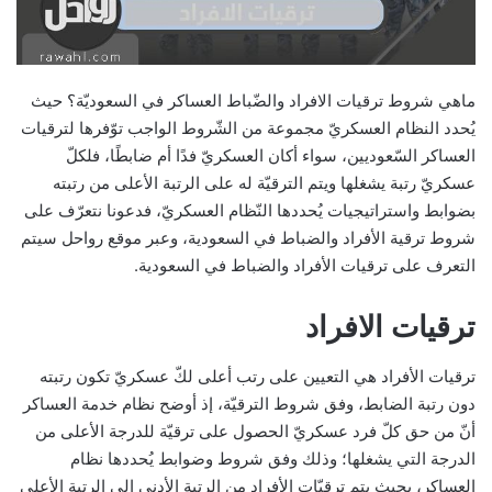
ماهي شروط ترقيات الافراد والضّباط العساكر في السعوديّة؟ حيث
يُحدد النظام العسكريّ مجموعة من الشّروط الواجب توّفرها لترقيات
العساكر السّعوديين، سواء أكان العسكريّ فدًا أم ضابطًا، فلكلّ
عسكريّ رتبة يشغلها ويتم الترقيّة له على الرتبة الأعلى من رتبته
بضوابط واستراتيجيات يُحددها النّظام العسكريّ، فدعونا نتعرّف على
شروط ترقية الأفراد والضباط في السعودية، وعبر موقع رواحل سيتم
التعرف على ترقيات الأفراد والضباط في السعودية.
ترقيات الافراد
ترقيات الأفراد هي التعيين على رتب أعلى لكّ عسكريّ تكون رتبته
دون رتبة الضابط، وفق شروط الترقيّة، إذ أوضح نظام خدمة العساكر
أنّ من حق كلّ فرد عسكريّ الحصول على ترقيّة للدرجة الأعلى من
الدرجة التي يشغلها؛ وذلك وفق شروط وضوابط يُحددها نظام
العساكر، بحيث يتم ترقيّات الأفراد من الرتبة الأدنى إلى الرتبة الأعلى