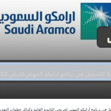
في برنامج أرامكو المهني لخريجي الثانوية العامة وكذلك خطوات التقديم 