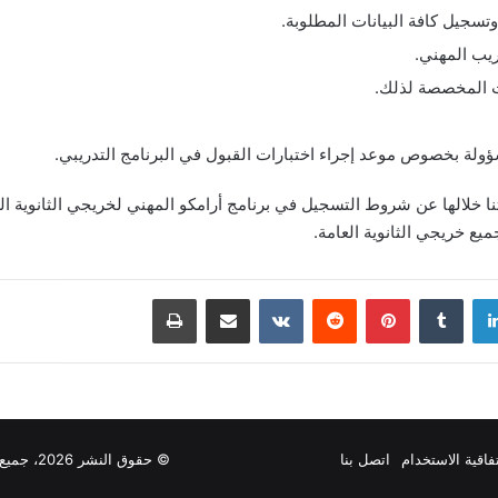
يل كافة البيانات المطلوبة.
يب المهني.
ات المخصصة لذلك.
ؤولة بخصوص موعد إجراء اختبارات القبول في البرنامج التدريبي.
ثنا خلالها عن شروط التسجيل في برنامج أرامكو المهني لخريجي الثانوية ال
ميع خريجي الثانوية العامة.
دإن
بينتيريست
مشاركة عبر البريد
طباعة
فاقية الاستخدام
اتصل بنا
© حقوق النشر 2026، جميع الحقوق محفوظة |