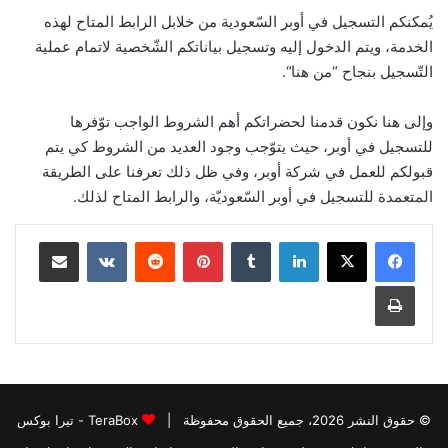
يُمكنكم التسجيل في أوبر السّعودية من خلابل الرابط المتاح لهذه
الخدمة، ويتم الدخول إليه وتسجيل بياناتكم الشّخصية لاتمام عملية
التّسجيل بنجاح “من هنا“.
وإلى هنا نكون قدمنا لحضراتكم أهم الشروط الواجب توّفرها
للتسجيل في أوبر، حيث يتوّجب وجود العديد من الشروط كي يتم
قبولكم للعمل في شركة أوبر، وفي ظل ذلك تعرفنا على الطريقة
المتعمدة للتسجيل في أوبر السّعوديّة، والرابط المتاح لذلك.
لينكدإن
بينتيريست
مشاركة عبر البريد
طباعة
© حقوق النشر 2026، جميع الحقوق محفوظة |
TeraBox - تيرا بوكس