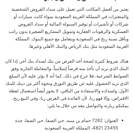
يعتبر من أفضل المكاتب التي تعمل على سداد القروض الشخصية
والمتعثرات في المملكة العربية السعودية سواء كانت سيارات أو
شركات أو تأشيرات أو توفير السيولة المالية أو سداد القروض
العسكرية والرهونات العقارية وتمويل المشاريع الصغيرة بدون راتب
وبأقل نسبة ربح في السعودية ويتعامل مع جميع البنوك. المملكة
العربية السعودية مثل بنك الرياض والبنك الأهلي وغيرها.
هناك شروط كثيرة لصحة أخذ القرض من بنك لسداد بنك آخر. إذا كان
البنك الذي تريد أن تأخذ منه قرضاً إسلامياً، والمعاملة الجارية وفق
الضوابط الشرعية، فلا حرج في ذلك. كما أنه لا يؤثر عليه لأن المبلغ
الذي تريد الحصول عليه عن طريق التورق ونحوه أكثر من دينك للبنك
الأول. ولسداده والاستفادة من الباقي، لا يجوز أيضاً استعمال لفظة
الاقتراض، وإلا فهو ربا، لأن الفائدة في القرض ربا، وفي البيع ربح.
يمكنكم زيارته والتواصل معه من خلال ما يلي:
العنوان: 7262 حمام بن منبه، حي الصفا، حي الصفا، جدة
23455 4821، المملكة العربية السعودية