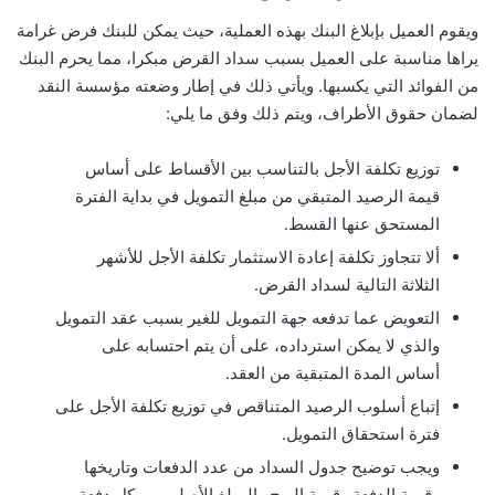
ويقوم العميل بإبلاغ البنك بهذه العملية، حيث يمكن للبنك فرض غرامة
يراها مناسبة على العميل بسبب سداد القرض مبكرا، مما يحرم البنك
من الفوائد التي يكسبها. ويأتي ذلك في إطار وضعته مؤسسة النقد
لضمان حقوق الأطراف، ويتم ذلك وفق ما يلي:
توزيع تكلفة الأجل بالتناسب بين الأقساط على أساس
قيمة الرصيد المتبقي من مبلغ التمويل في بداية الفترة
المستحق عنها القسط.
ألا تتجاوز تكلفة إعادة الاستثمار تكلفة الأجل للأشهر
الثلاثة التالية لسداد القرض.
التعويض عما تدفعه جهة التمويل للغير بسبب عقد التمويل
والذي لا يمكن استرداده، على أن يتم احتسابه على
أساس المدة المتبقية من العقد.
إتباع أسلوب الرصيد المتناقص في توزيع تكلفة الأجل على
فترة استحقاق التمويل.
ويجب توضيح جدول السداد من عدد الدفعات وتاريخها
وقيمة الدفعة وقيمة الربح والمبلغ الأصلي من كل دفعة