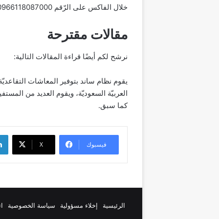
خلال الفاكس على الرّقم 00966118087000 من خارج المملكة وداخلها.
مقالات مقترحة
نرشح لكم أيضًا قراءة المقالات التالية:
العربيّة السعوديّة، ويقوم العديد من المس
كما سبق.
لينك
فيسبوك
‫X
الرئيسية
إخلاء مسؤولية
سياسة الخصوصية
ات