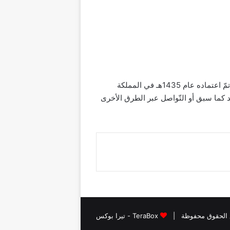
يقوم نظام ساند بتوفير المعاشات التقاعديّة للعديد من المواطنين السعوديّين الذين تنطبق عليهم شروط النّظام الذي تمّ اعتماده عام 1435هـ في المملكة
د كما سبق أو التّواصل عبر الطرق الأخرى
TeraBox - تيرا بوكس