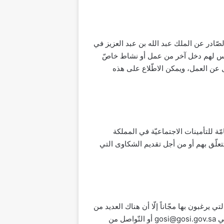
ن العمل عام 1435هـ وفق المرسوم الملكي الذي الصّادر عن الملك عبد الله بن عبد العزيز في
 ليس لهم دخل آخر من عمل أو نشاط خاصّ
ل عن العمل، ويمكن الاطّلاع على هذه
ة للتأمينات الاجتماعيّة في المملكة
افّة الاستفسارات التي تتعلّق بهم أو من أجل تقديم الشكاوى التي
رغبون بها مجّاناً إلّا أن هناك العديد من
طرق التّواصل الأخرى مع المؤسّسة العامّة للتأمينات الاجتماعيّة في المملكة أيضًا، ومنها: التّواصل عبر البريد الإلكتروني gosi@gosi.gov.sa أو التّواصل من