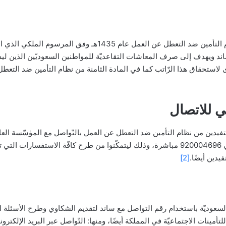
قامت المملكة العربيّة السعوديّة بإقرار نظام التأمين ضد التعطل ع
 ساند ويهدف إلى صرف المعاشات التقاعديّة للمواطنين السعوديّين الذين
ى لاستحقاق هذا الرّاتب كما في المادة الثامنة من نظام التأمين ضد التعط
ي للاتصال
فيدين من نظام التأمين ضد التعطل عن العمل بالتّواصل مع المؤسّسة العامّ
العربيّة السعوديّة عبر الرّقم الموحّد المجّاني 920004696 مباشرة، وذلك ليتمكّنوا من طرح ك
يدين أيضًا.
[2]
وديّة باستخدام رقم التواصل مع ساند لتقديم الشكاوي وطرح الأسئلة التي ي