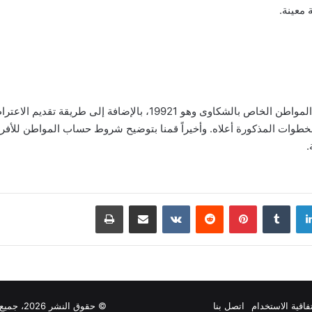
 معينة.
وفي ختام المقال قمنا بتوضيح رقم حساب المواطن الخاص بالشكاوى وهو
خطوات المذكورة أعلاه. وأخيراً قمنا بتوضيح شروط حساب المواطن للأفرا
دإن
بينتيريست
مشاركة عبر البريد
طباعة
فاقية الاستخدام
اتصل بنا
© حقوق النشر 2026، جميع الحقوق محفوظة |