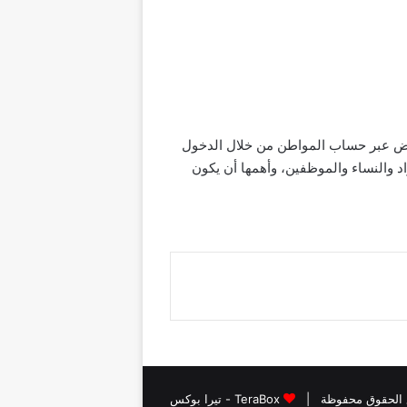
 19921، بالإضافة إلى طريقة تقديم الاعتراض عبر حساب المواطن من خلال الدخول
د والنساء والموظفين، وأهمها أن يكون
TeraBox - تيرا بوكس