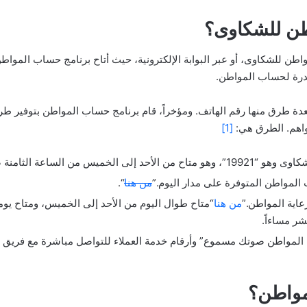
طن للشكاوى؟
طن للشكاوى، أو عبر البوابة الإلكترونية، حيث أتاح برنامج حساب الموا
قدرة لحساب المواطن.
دة طرق منها رقم الهاتف. ومؤخراً، قام برنامج حساب المواطن بتوفير ط
اواهم. الطرق هي:
[1]
صباحاً وحتى الساعة العاشرة مساءً.
المواطن المتوفرة على مدار اليوم.”
من هنا
“.
اية المواطن.”
من هنا
“متاح طوال اليوم من الأحد إلى الخميس، ومتاح يو
شر مساءاً.
المواطن صوتك مسموع” وأرقام خدمة العملاء للتواصل مباشرة مع فريق 
واطن؟