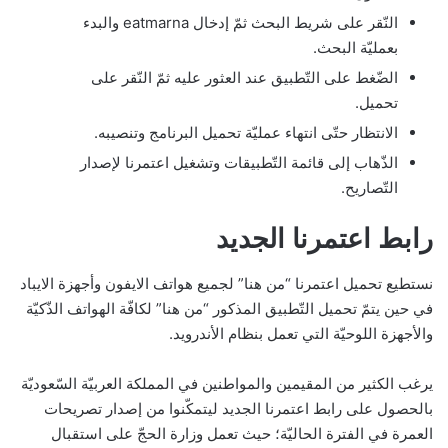
النّقر على شريط البحث ثمّ إدخال eatmarna والبدء
بعمليّة البحث.
الضّغط على التّطبيق عند العثور عليه ثمّ النّقر على
تحميل.
الانتظار حتّى انتهاء عمليّة تحميل البرنامج وتنصيبه.
الذّهاب إلى قائمة التّطبيقات وتشغيل اعتمرنا لإصدار
التّصاريح.
رابط اعتمرنا الجديد
نستطيع تحميل اعتمرنا “من هنا” لجميع هواتف الايفون وأجهزة الايباد
في حين يتمّ تحميل التّطبيق المذكور “من هنا” لكافّة الهواتف الذّكيّة
والأجهزة اللوحيّة التي تعمل بنظام الأندرويد.
يرغب الكثير من المقيمين والمواطنين في المملكة العربيّة السّعوديّة
بالحصول على رابط اعتمرنا الجديد ليتمكّنوا من إصدار تصريحات
العمرة في الفترة الحاليّة؛ حيث تعمل وزارة الحجّ على استقبال