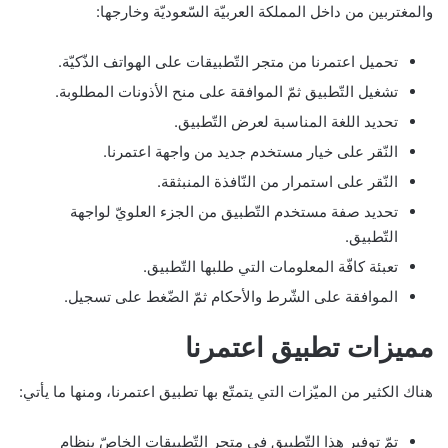
والمغتربين من داخل المملكة العربيّة السّعوديّة وخارجها:
تحميل اعتمرنا من متجر التّطبيقات على الهواتف الذّكيّة.
تشغيل التّطبيق ثمّ الموافقة على منح الأذونات المطلوبة.
تحديد اللغة المناسبة لعرض التّطبيق.
النّقر على خيار مستخدم جديد من واجهة اعتمرنا.
النّقر على استمرار من النّافذة المنبثقة.
تحديد صفة مستخدم التّطبيق من الجزء العلويّ لواجهة
التّطبيق.
تعبئة كافّة المعلومات التي طلبها التّطبيق.
الموافقة على الشّرط والأحكام ثمّ الضّغط على تسجيل.
مميزات تطبيق اعتمرنا
هناك الكثير من الميّزات التي يتمتّع بها تطبيق اعتمرنا، ومنها ما يأتي:
تمّ توفير هذا التّطبيق في متجر التّطبيقات الخاصّ بنظام