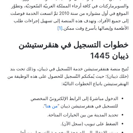
والسوبرماركتات في كافة أرجاء المملكة العربيّة السّعوديّة، وتطوّر
الموقع في أول مشواره من سنة 2010 ثمَّ اتسعت الخدمة فوصلت
إلى جميع الأفراد، وتهدف هذه المنصة إلى تسهيل إجراءات طلب
الأطعمة وإيصالها بأسرع وقت ممكن.
[1]
خطوات التسجيل في هنقرستيشن
ذيبان 1445
تُتيح منصة هنفقرستيشن خدمة التّسجيل في ذيبان، وذلك تحت بند
(خلك ذيبان)؛ حيث يُمكنكم التّسجيل للحصول على هذه الوظيفة من
الهنقرستيشن باتباع الخطوات التاليّة:
الدخول مباشرةً إلى الرابط الإلكترونيّ المخصص
للتسجيل في هنقرستيشن ذيبان “
من هنا
“.
تحديد المدينة من بين الخيارات المتاحة.
الضغط على تبويب (سجل الآن).
سيتم الانتقال إلى الصفحة المخصصة للتسجيل من أجل