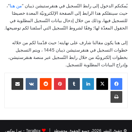
يُمكنكم الدخول إلى رابط التّسجيل في هنقرستيشن ذيبان “
من هنا
“،
حيث سينقلكم هذا الرابط إلى الصفحة الإلكترونيّة المعدة خصيصًا
للتسجيل فيها، وذلك من خلال إدخال بيانات التّسجيل المطلوبة في
الحقول المعدّة لها؛ وفقًا لشروط التّسجيل التي أسلفنا لكم توضيحها.
إلى هنا يكون مقالنا شارف على نهايته؛ حيث قدّمنا لكم من خلاله
خطوات التسجيل في هنقرستيشن ذيبان 1445 ، ويتم التسجيل
بخطوات إلكترونيّة من خلال رابط التّسجيل عبر منصة هنقرستيشن،
وإدراج البيانات المطلوبة للتسجيل.
لينكدإن
بينتيريست
مشاركة عبر البريد
طباعة
© حقوق النشر 2026، جميع الحقوق محفوظة |
TeraBox - تيرا بوكس