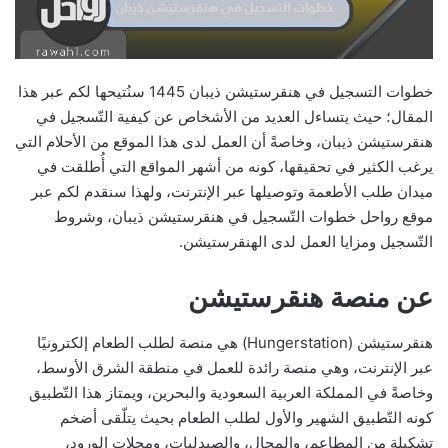
خطوات التسجيل في هنقرستيشن ذيبان 1445 سنُتيحها لكم عبر هذا
المقال؛ حيث يتساءل العديد من الأشخاص عن كيفية التّسجيل في
هنقرستيشن ذيبان، وخاصةً أن العمل لدى هذا الموقع من الأحلام التي
يرغب الكثير في تحقيقها، كونه من أشهر المواقع التي أُطلقت في
ميدان طلب الأطعمة وتوصيلها عبر الإنترنت، ولهذا سنقدم لكم عبر
موقع رواحل خطوات التّسجيل في هنقرستيشن ذيبان، وشروط
التّسجيل ومزايا العمل لدى الهنقرستيشن.
عن منصة هنقرستيشن
هنقرستيشن (Hungerstation)‏ هي منصة لطلب الطعام إلكترونيًا
عبر الإنترنت، وهي منصة رائدة للعمل في منطقة الشرق الأوسط،
وخاصةً في المملكة العربية السعودية والبحرين، ويمتاز هذا التّطبيق
كونه التّطبيق الشهير والأول لطلب الطعام بحيث يتلّقى أضخم
تشكيلة من المطاعم، والمحال، والصيدليات، ومحلات الورود،