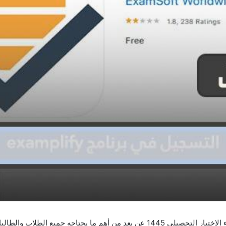
خطوات التسجيل في برنامج Exmplify لأداء الاختبار التحصيلي 1445 عن بعد من أهم ما