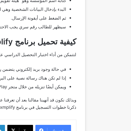
كتابة اسم المؤسسة وهو “هيئة تقويم ا
البدء بإدخال البيانات الشخصية وهي 
ثم الضغط على أيقونة الإرسال.
سيظهر للطالب رقم سري يجب الاحتفاظ 
كيفية تحميل برنامج Examplify لإجراء الاختبار التحصيلي للكمبيوتر والأندرويد
لتتمكن من أداء اختبار التحصيل الدراسي عليك تحميل تطبيق fy
في حالة وجود بريد إلكتروني يتضمن را
إذا لم تكن هناك رسالة نصية على البر
ويمكن أيضًا تنزيله من خلال متجر Google Play
وبذلك نكون قد أنهينا مقالنا بعد أن تعرفنا
ذكرنا خطوات التسجيل في برنامج Exmplify لإجراء الاختبار التحصيلي عن بعد 1445، بالإضافة إلى طرق التحميل المتنوعة.
لينك
فيسبوك
‫X