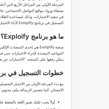
نشطاء ورواد مواقع التواصل الاجتماعي، خاصة
في تنفيذ الاختبارات، وذلك لمساعدة الطلا
التسجيل في برنامج Exmplify لأداء الاختبار التحصيلي عن بعد 1445.
ما هو برنامج Exploify؟
منصة Exmplify هي إحدى المنصا
المواعيد المحددة لإجراء الاختبارات حتى في 
يمكن رفعها على المنصة. “الاختبارات عن بعد
خطوات التسجيل في برنامج ify
مع بدء المرحلة الأولى من الاختبار التحصيل
الامتحان. كما تتضمن الرسالة ملف يحتوي 
أولاً يجب عليك تغيير اللغة بالضغط على 