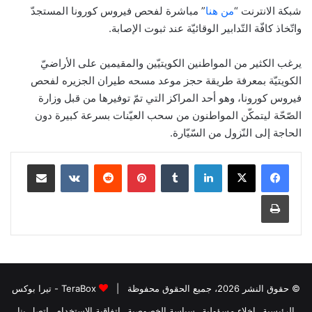
شبكة الانترنت “
من هنا
” مباشرة لفحص فيروس كورونا المستجدّ
واتّخاذ كافّة التّدابير الوقائيّة عند ثبوت الإصابة.
يرغب الكثير من المواطنين الكويتيّين والمقيمين على الأراضيّ
الكويتيّة بمعرفة طريقة حجز موعد مسحه طيران الجزيره لفحص
فيروس كورونا، وهو أحد المراكز التي تمّ توفيرها من قبل وزارة
الصّحّة ليتمكّن المواطنون من سحب العيّنات بسرعة كبيرة دون
الحاجة إلى النّزول من السّيّارة.
لينكدإن
بينتيريست
مشاركة عبر البريد
طباعة
© حقوق النشر 2026، جميع الحقوق محفوظة |
TeraBox - تيرا بوكس
الرئيسية
إخلاء مسؤولية
سياسة الخصوصية
اتفاقية الاستخدام
اتصل بنا