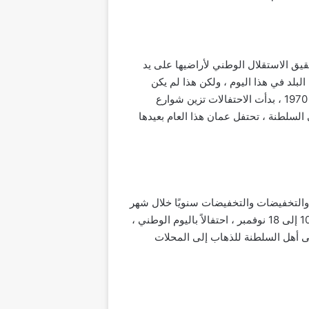
ه سلطنة عمان بتحقيق الاستقلال الوطني لأراضيها على يد
تغاليين من البلاد. البلد في هذا اليوم ، ولكن هذا لم يكن
يحتفل به اليوم ، فقط بداية عام 1970 ، عندما لم تكن سلطنة عمان دولة معترف بها في جميع أنحاء العالم ، ومنذ عام 1970 ، بدأت الاحتفالات تزين شوارع
سلطنة ، تحتفل عمان هذا العام بعيدها
قديم أفضل العروض والتخفيضات والتخفيضات سنويًا خلال شهر
نوفمبر ، بمناسبة العيد الوطني العماني ، حيث تبدأ العروض مع قدوم شهر نوفمبر ، وغالبًا خلال الفترة في الفترة من 10 إلى 18 نوفمبر ، احتفالاً باليوم الوطني ،
عى أهل السلطنة للذهاب إلى المحلات