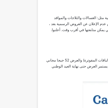
لأجهزة الإلكترونية مثل: الغسالات والثلاجات والمواقد
عدم الإعلان عن العروض الرسمية بعد ،
م الوطني ، والتي يمكن متابعتها في أقرب وقت. أعلنوا.
جميع عروض العيد الوطني العماني 52 لسنة 2023 عمانتل قدمت هدية مجانية لعملائها من الباقات: (حياك الجديدة ، الباقات المفوترة) والعرض 52 جيجا مجاني
انتهاء صلاحية الباقة وهي 5 أيام من تاريخ التفعيل ، و يستمر العرض حتى نهاية العيد الوطني