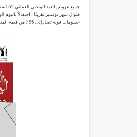
جميع عروض العيد الوطني العماني 52 لسنة 2023 يعد لولو هايبر ماركت من أكبر المولات في العالم العربي والذي يقدم عروضه وخصوماته في سلطنة
طوال شهر نوفمبر تقريبًا ؛ احتفالاً باليوم 
خصومات قوية تصل إلى 55٪ من قيمة المنتج ، وللاطلاع على العروض الحالية يمكنك فعل ذلك لذا.”من هنا”.