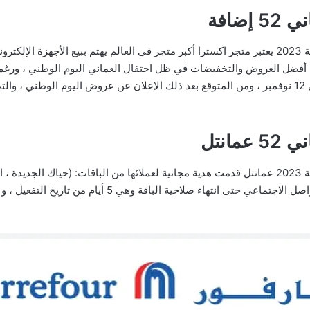
ضافة
جميع عروض العيد الوطني العماني 52 لسنة 2023 يعتبر متجر اكسترا أكبر متجر في العالم يهتم ببيع ا
م أفضل العروض والتخفيضات في ظل احتفال العماني اليوم الوطني ، ورغم 
إلا أن هناك عروض قوية حاليًا ستستمر حتى 12 نوفمبر ، ومن المتوقع بعد ذلك الإعلان عن عروض اليو
انتل
بالكامل ، ويمكن استخدامها على مواقع التواصل الاجتماعي حتى 