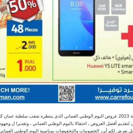
جميع عروض العيد الوطني العماني 52 لسنة 2023 عروض اليوم الوطني العماني الذي ينتظره ش
تقديم أفضل العروض ، احتفالا باليوم الوطني العماني ، وتقديرا ل وجهود ال
رض لكم أبرز الخصومات والتخفيضات بمناسبة اليوم الوطني العماني 52 لعام 2022