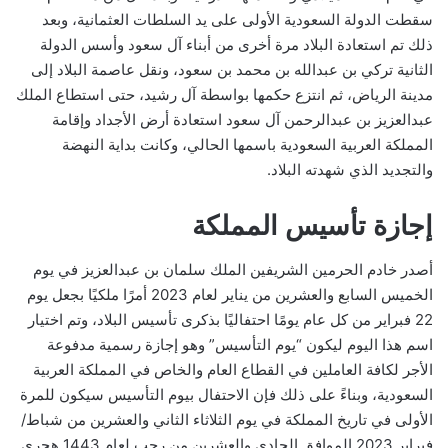
سقطت الدولة السعودية الأولى على يد السلطات العثمانية، وبعد
ذلك تم استعادة البلاد مرة أخرى من أبناء آل سعود وأسس الدولة
الثانية تركي بن عبدالله بن محمد بن سعود، ونقل عاصمة البلاد إلى
مدينة الرياض، ثم انتزع حكمها بواسطة آل رشيد، حتى استطاع الملك
عبدالعزيز بن عبدالرحمن آل سعود استعادة أرض الأجداد وإقامة
المملكة العربية السعودية باسمها الحالي، وكانت بداية النهضة
والتجديد الذي شهدته البلاد.
إجازة تأسيس المملكة
أصدر خادم الحرمين الشريفين الملك سلمان بن عبدالعزيز في يوم
الخميس السابع والعشرين من يناير لعام 2023 أمرًا ملكيًا بجعل يوم
22 فبراير من كل عام يومًا احتفاليًا بذكرى تأسيس البلاد، وتم اختيار
اسم هذا اليوم ليكون “يوم التأسيس” وهو إجازة رسمية مدفوعة
الأجر لكافة العاملين في القطاع العام والخاص في المملكة العربية
السعودية، وبناءً على ذلك فإن الاحتفال بيوم التأسيس سيكون للمرة
الأولى في تاريخ المملكة في يوم الثلاثاء الثاني والعشرين من شباط/
فبراير 2023 الموافق الحادي والعشرين من رجب لعام 1443 هجري.