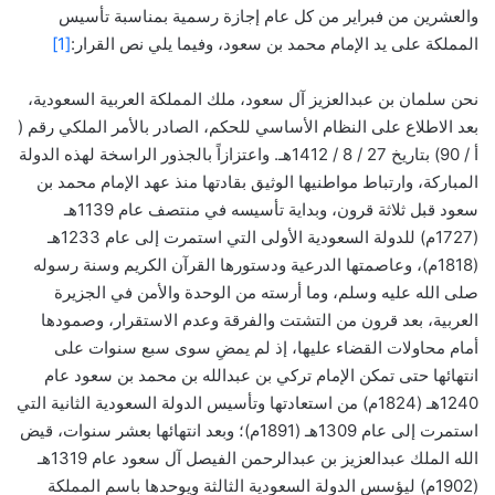
والعشرين من فبراير من كل عام إجازة رسمية بمناسبة تأسيس
المملكة على يد الإمام محمد بن سعود، وفيما يلي نص القرار:
[1]
نحن سلمان بن عبدالعزيز آل سعود، ملك المملكة العربية السعودية،
بعد الاطلاع على النظام الأساسي للحكم، الصادر بالأمر الملكي رقم (
أ / 90) بتاريخ 27 / 8 / 1412هـ. واعتزازاً بالجذور الراسخة لهذه الدولة
المباركة، وارتباط مواطنيها الوثيق بقادتها منذ عهد الإمام محمد بن
سعود قبل ثلاثة قرون، وبداية تأسيسه في منتصف عام 1139هـ
(1727م) للدولة السعودية الأولى التي استمرت إلى عام 1233هـ
(1818م)، وعاصمتها الدرعية ودستورها القرآن الكريم وسنة رسوله
صلى الله عليه وسلم، وما أرسته من الوحدة والأمن في الجزيرة
العربية، بعد قرون من التشتت والفرقة وعدم الاستقرار، وصمودها
أمام محاولات القضاء عليها، إذ لم يمضِ سوى سبع سنوات على
انتهائها حتى تمكن الإمام تركي بن عبدالله بن محمد بن سعود عام
1240هـ (1824م) من استعادتها وتأسيس الدولة السعودية الثانية التي
استمرت إلى عام 1309هـ (1891م)؛ وبعد انتهائها بعشر سنوات، قيض
الله الملك عبدالعزيز بن عبدالرحمن الفيصل آل سعود عام 1319هـ
(1902م) ليؤسس الدولة السعودية الثالثة ويوحدها باسم المملكة