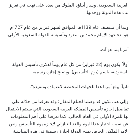
العربية السعودية، وسار أبناؤه الملوك من بعده على نهجه في تعزيز
بناء هذه الدولة ووحدتها.
وبما أن منتصف عام 1139هـ الموافق لشهر فبراير من عام 1727م
هو بدء عهد الإمام محمد بن سعود وتأسيسه للدولة السعودية الأولى.
أمرنا بما هو آت:
أولاً: يكون يوم (22 فبراير) من كل عام يوماً لذكرى تأسيس الدولة
السعودية، باسم (يوم التأسيس)، ويصبح إجازة رسمية.
ثانياً: يبلغ أمرنا هذا للجهات المختصة لاعتماده وتنفيذه”.
وإلى هنا، نكون قد وصلنا لختام المقال؛ وقد تعرفنا من خلاله على
تفاصيل إجازة تأسيس المملكة العربية السعودية التي سيتم الاحتفال
بها للمرة الأولى في العام الحالي، كما تعرفنا على أهم المعلومات
عن سبب اختيار هذا اليوم والعد التنازلي لإجازة يوم التأسيس ونص
الأمر الملكي الخاص بمنح الدولة إجازة رسمية في هذه المناسبة