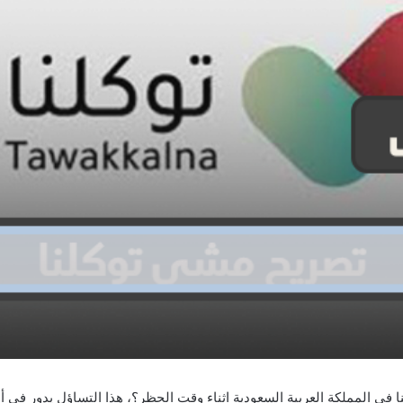
 المملكة العربية السعودية اثناء وقت الحظر؟، هذا التساؤل يدور في أذ