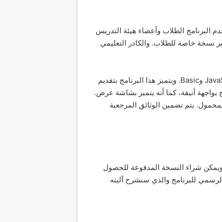
ة. ويستخدم البرنامج الطلاب وأعضاء هيئة التدريس
ر نسخة خاصة للطلاب. والكادر التعليمي
من خلال هذا البرنامج يتم إنشاء التطبيقات للأجهزة الذكية عن طريق السحب والإفلات باستخدام لغات البرمجة JavaScript وBasic. ويتميز هذا البرنامج بتقديم
 التي تستخدم Visual Basic Studio. كما يتميز هذا البرنامج بواجهة أنيقة، كما أنه يتميز بشاشة عرض.
المحمول. يتم تضمين الوثائق المرجعية
لكمبيوتر، ويمكن شراء النسخة المدفوعة للحصول
الرسمي للبرنامج والذي سنشرح آليته