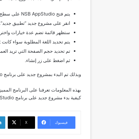
يتم فتح NSB AppStudio على سطح المكتب الخاص بك.
انقر على مشروع جديد “تطبيق جديد”.
ستظهر قائمة تضم عدة خيارات واختر New Project.
يتم تحديد اللغة المطلوبة سواء كانت JavaScript أو BASIC.
تم تحديد حجم الصفحة التي تريد العمل
ثم اضغط على زر إنشاء.
وبذلك تم البدء بمشروع جديد على برنامج NSB AppStudio بكل سهولة، حيث يعتبر هذا المشروع من المشاريع المهمة للطلاب.
كيفية بدء مشروع جديد على برنامج AppStudio أيضًا.
لينك
فيسبوك
‫X