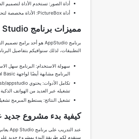
أداة الصور: تستخدم الأداة لتصميم ال
أداة PictureBox: الأداة مخصصة لتحرير الصور وإجراء التعديلات المطلوبة مثل تغيير الأبعاد.
مميزات برنامج App Studio
برنامج AppStudio هو أحد 
التطبيقات، لذلك سنوافيكم بتفاصيل البرنامج، وبدو
سهولة الاستخدام: البرنامج سهل الاس
البرنامج مشابهة أيضًا لواجهة Visual Basic.
تشغيله عبر العديد من الهواتف الذكية و
تشغيل النتائج: يستطيع المبرمج تشغي
كيفية بدء مشروع جديد على udio
عند الت
سنقدم لكم طريقة البدء بمشروع جديد على برنامج io