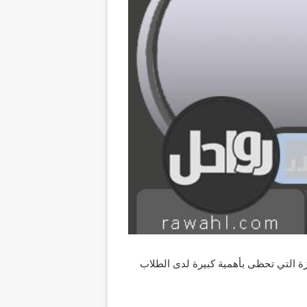
لمدارس السعودية؟ يعد برنامج nsb appstudio من البرامج المميزة التي تحظى بأهمية كبيرة لدى الطلاب