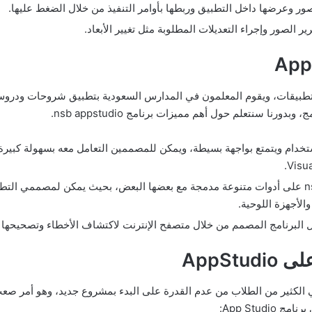
صور وعرضها داخل التطبيق وربطها بأوامر التنفيذ من خلال الضغط عليها.
برامج تصميم التطبيقات، ويقوم المعلمون في المدارس السعودية بتطبيق شروحات ود
رنا سنتعلم حول أهم مميزات برنامج nsb appstudio.
تخدام ويتمتع بواجهة بسيطة، ويمكن للمصممين التعامل معه بسهولة كبيرة 
تكامل الأدوات: يحتوي nsb/appstudio على أدوات متنوعة مدمجة مع بعضها البعض، بحيث يمكن لم
الأجهزة اللوحية.
ل البرنامج المصمم من خلال متصفح الإنترنت لاكتشاف الأخطاء وتصحيحها ق
AppSt
دريب على برنامج App Studio يعاني الكثير من الطلاب من عدم القدرة على البدء بمشروع جديد، و
App Stud: