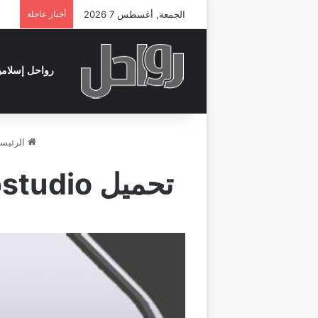
الجمعة, أغسطس 7 2026
أخبار عاجلة
رواحل إسلامي
الرئيسي
تحميل nsb appstudio للطلاب.. كيف تبدأ مشروع جديد