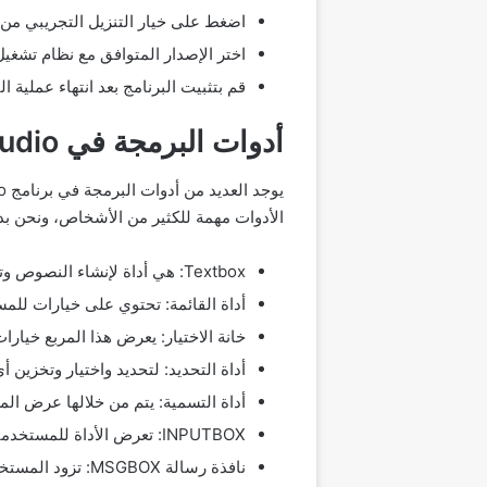
اضغط على خيار التنزيل التجريبي من 
اختر الإصدار المتوافق مع نظام تشغيل
قم بتثبيت البرنامج بعد انتهاء عملية ا
أدوات البرمجة في nsb appstudio
الأدوات مهمة للكثير من الأشخاص، ونحن بدو
Textbox: هي أداة لإنشاء النصوص وتخزينها ضمن خاصية القيمة.
أداة القائمة: تحتوي على خيارات للمس
خانة الاختيار: يعرض هذا المربع خيارا
أداة التحديد: لتحديد واختيار وتخزين أ
أداة التسمية: يتم من خلالها عرض ا
INPUTBOX: تعرض الأداة للمستخدمين نافذة منبثقة تحتوي على النص المطلوب ثم الضغط على OK.
نافذة رسالة MSGBOX: تزود المستخدم بالمعلومات التي يحتاجها ويجب عليه الضغط على زر موافق للخروج من النافذة.