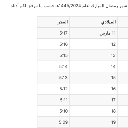
م 1445/2024هـ حسب ما مرفق لكم أدناه:
الميلادي
الفجر
11 مارس
5:17
5:16
12
5:15
13
5:14
14
5:13
15
5:12
16
5:11
17
5:10
18
5:09
19