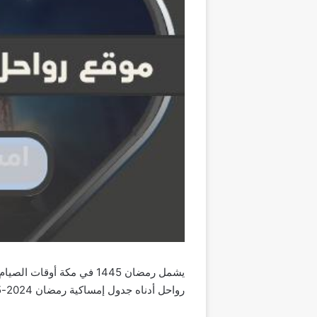
يشمل رمضان 1445 في مكة 
رواحل أدناه جدول إمساكية رمضان 2024-1445 في مكة المكرمة مع شرح كيفية تحميل نسخة الإمساكية بصيغة PDF.