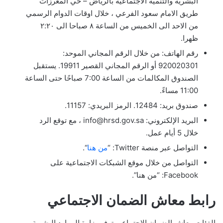
البشرية والتنمية الاجتماعية بالرياض – حي المغرزات
طريق الامام سعود الفرعي ، خلال اوقات الدوام الرسمي
من الاحد الى الخميس من الساعة ٨ صباحا الى ٢:٢٠
ظهرا.
رقم الهاتف: من خلال الرقم المجاني الموحد:
920020301 أو الرقم المجاني القصير 19911. يستقبل
الصندوق المكالمات من الساعة 7:00 صباحًا حتى الساعة
11:00 مساءً.
صندوق بريد: 12484. الرمز البريدي: 11157.
البريد الإلكتروني: info@hrsd.gov.sa ، مع توقع الرد
خلال 5 أيام عمل.
التواصل عبر منصة Twitter: “
من هنا
“.
التواصل من خلال موقع الشبكات الاجتماعية على
Facebook: “من هنا”.
رابط معاش الضمان الاجتماعي
الفئات معاش الضمان الاجتماعي توفر وزارة الموارد البشرية