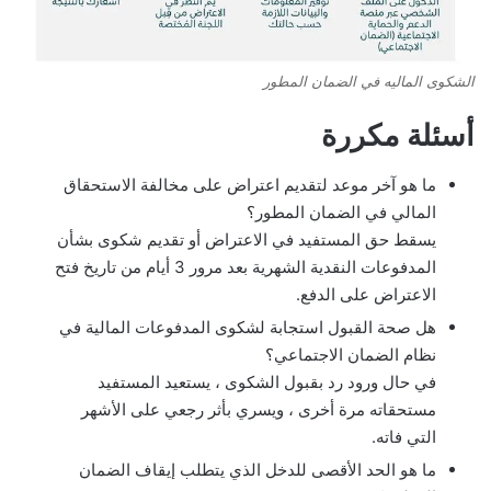
الشكوى الماليه في الضمان المطور
أسئلة مكررة
ما هو آخر موعد لتقديم اعتراض على مخالفة الاستحقاق
المالي في الضمان المطور؟
م
يسقط حق المستفيد في الاعتراض أو تقديم شكوى بشأن
المدفوعات النقدية الشهرية بعد مرور 3 أيام من تاريخ فتح
ا
الاعتراض على الدفع.
ه
هل صحة القبول استجابة لشكوى المدفوعات المالية في
و
نظام الضمان الاجتماعي؟
آ
ه
في حال ورود رد بقبول الشكوى ، يستعيد المستفيد
مستحقاته مرة أخرى ، ويسري بأثر رجعي على الأشهر
خ
ل
التي فاته.
ر
ص
ما هو الحد الأقصى للدخل الذي يتطلب إيقاف الضمان
م
ح