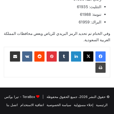
التثليث: 61935
تنومة: 61988
البراك: 61959
وفي الختام تم تحديد الرمز البريدي للرياض وبعض محافظات المملكة
العربية السعودية.
لينكدإن
بينتيريست
مشاركة عبر البريد
طباعة
© حقوق النشر 2026، جميع الحقوق محفوظة |
TeraBox - تيرا بوكس
الرئيسية
إخلاء مسؤولية
سياسة الخصوصية
اتفاقية الاستخدام
اتصل بنا