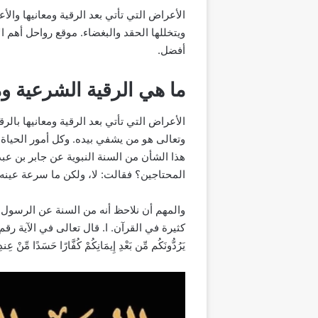
الأعراض التي تأتي بعد الرقية ومعانيها والأ
ويتخللها الحقد والبغضاء. موقع رواحل أهم 
أفضل.
ما هي الرقية الشرعية وم
الأعراض التي تأتي بعد الرقية ومعانيها بالرق
وتعالى هو من يشفي بيده. وكل أمور الحياة 
هذا الشأن من السنة النبوية عن جابر بن عب
المحتاجين؟ فقالت: لا، ولكن ما سرعة عينه
والمهم أن نلاحظ أنه من السنة عن الرسول 
كثيرة في القرآن. ا. قال تعالى في الآية رقم 5 من سورة الفلق: (ومن شر الحسد إذا حسد)
يَرُدُّونَكُم مِّن بَعْدِ إِيمَانِكُمْ كُفَّارًا حَسَدًا مِّنْ عِندِ