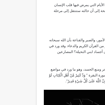
 الأيام التي يمرض فيها قلب الإنسان
حة إلى أن حالته ستنتقل إلى مرحلة
أمور، والصبر والقناعة بأن الله سبحانه
من القرآن الكريم والدعاء. وقد ورد في
ى أجساد ابني النحيلة؟ المصارعين
حر ومنع الحسد، وهو ما ورد في مواضع
 رقم 109 من سورة البقرة ” وَدَّ كَثِيرٌ مِّنْ أَهْلِ الْكِتَابِ لَوْ
إِنَّ اللَّهَ عَلَىٰ كُلِّ شَيْءٍ قَدِيرٌ”.