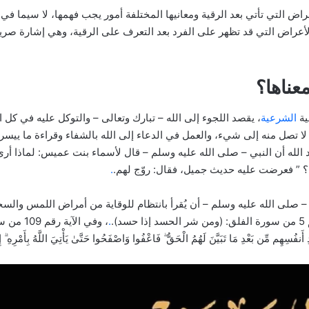
عراض التي تأتي بعد الرقية ومعانيها المختلفة أمور يجب فهمها، لا سيما في
الأعراض التي قد تظهر على الفرد بعد التعرف على الرقية، وهي إشارة صري
عناها؟
ية
الشرعية
، يقصد اللجوء إلى الله – تبارك وتعالى – والتوكل عليه في كل ال
لا تصل منه إلى شيء، والعمل في الدعاء إلى الله بالشفاء وقراءة ما ييسر 
د الله أن النبي – صلى الله عليه وسلم – قال لأسماء بنت عميس: لماذا أر
؟ ” فعرضت عليه حديث جميل، فقال: روّج لهم.
.
– صلى الله عليه وسلم – أن يُقرأ بانتظام للوقاية من أمراض اللمس والس
.
.
، وفي الآية
 أَنفُسِهِم مِّن بَعْدِ مَا تَبَيَّنَ لَهُمُ الْحَقُّ ۖ فَاعْفُوا وَاصْفَحُوا حَتَّىٰ يَأْتِيَ اللَّهُ بِأَمْرِهِ ۗ 